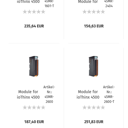
ioThinx 4500
45MR-
Module for
45MR-
1601-T
2404
Series, 16 DIs,
ioThinx 4500
24VDC, NPN, -40
Series, 4 Relays,
to 75°C
form A
operating tempe
235,64 EUR
156,63 EUR
Artikel-
Artikel-
Module for
Module for
Nr.:
Nr.:
ioThinx 4500
45MR-
ioThinx 4500
45MR-
2600
2600-T
Series, 16 DOs,
Series, 16 DOs,
24VDC, sink , -20
24VDC, sink , -40
to 60°C
to 75°C
operating tem
operating tem
187,40 EUR
251,83 EUR