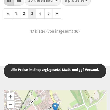
Sortieren nach
8 pro Seite
«
1
2
3
4
5
»
17
bis
24
(von insgesamt
36
)
Alle Preise im Shop zzgl. gesetzl. MwSt. und ggf. Versand.
+
−