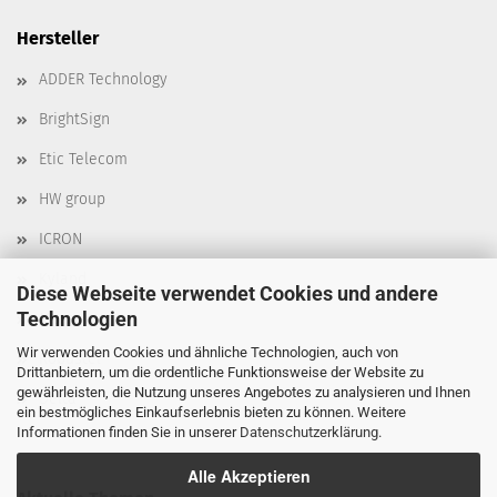
Hersteller
ADDER Technology
BrightSign
Etic Telecom
HW group
ICRON
Kyland
Diese Webseite verwendet Cookies und andere
Technologien
Moxa
Wir verwenden Cookies und ähnliche Technologien, auch von
Robustel
Drittanbietern, um die ordentliche Funktionsweise der Website zu
gewährleisten, die Nutzung unseres Angebotes zu analysieren und Ihnen
Delta
ein bestmögliches Einkaufserlebnis bieten zu können. Weitere
Informationen finden Sie in unserer
Datenschutzerklärung
.
Alle Akzeptieren