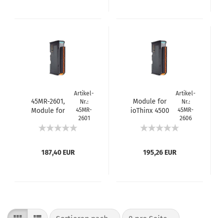
Artikel-
Artikel-
45MR-2601,
Module for
Nr.:
Nr.:
Module for
45MR-
ioThinx 4500
45MR-
2601
2606
ioThinx 4500
Series, 8 DIs
Series, 16 DOs,
24VDC PNP 8
24VDC, source
DOs 24VDC
source -20 to
187,40 EUR
195,26 EUR
60°C