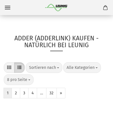
ADDER (ADDERLINK) KAUFEN -
NATÜRLICH BEI LEUNIG
Sortieren nach
Alle Kategorien
8 pro Seite
1
2
3
4
...
32
»