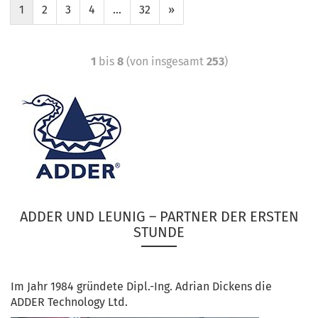
1
2
3
4
...
32
»
1
bis
8
(von insgesamt
253
)
ADDER UND LEUNIG – PARTNER DER ERSTEN
STUNDE
Im Jahr 1984 gründete Dipl.-Ing. Adrian Dickens die
ADDER Technology Ltd.