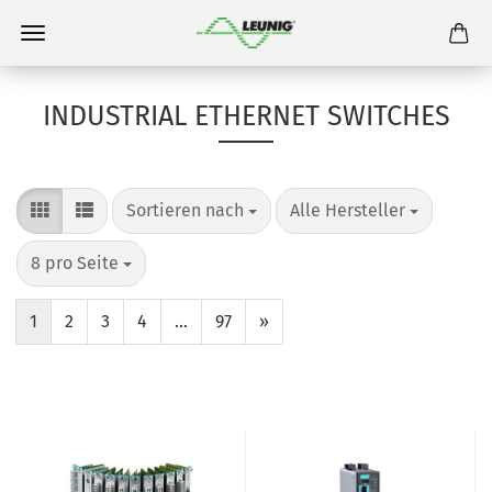
INDUSTRIAL ETHERNET SWITCHES
Sortieren nach
Alle Hersteller
8 pro Seite
1
2
3
4
...
97
»