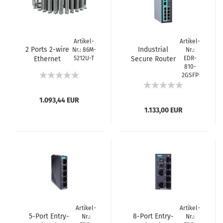
Artikel-
Artikel-
2 Ports 2-wire
Industrial
Nr.: 86M-
Nr.:
Ethernet
5212U-T
Secure Router
EDR-
810-
Switch, -40 to
Switch with 8
2GSFP
75°C
10/100BaseT(X)
ports, 2
1000BaseSFP
1.093,44 EUR
slot
1.133,00 EUR
Artikel-
Artikel-
5-Port Entry-
8-Port Entry-
Nr.:
Nr.: