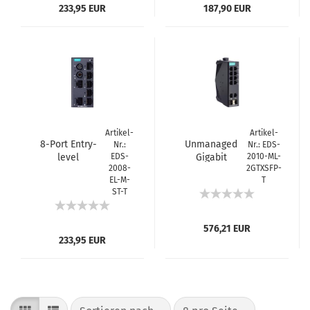
233,95 EUR
187,90 EUR
Artikel-
Artikel-
8-Port Entry-
Unmanaged
Nr.:
Nr.: EDS-
level
EDS-
Gigabit
2010-ML-
2008-
2GTXSFP-
Unmanaged
Ethernet switch
EL-M-
T
Switch, 7 Fast TP
with 8
ST-T
ports, 1 multi-
10/100BaseT(X)
mode port, ST, -4
ports, 2
10/100/1000Bas
576,21 EUR
233,95 EUR