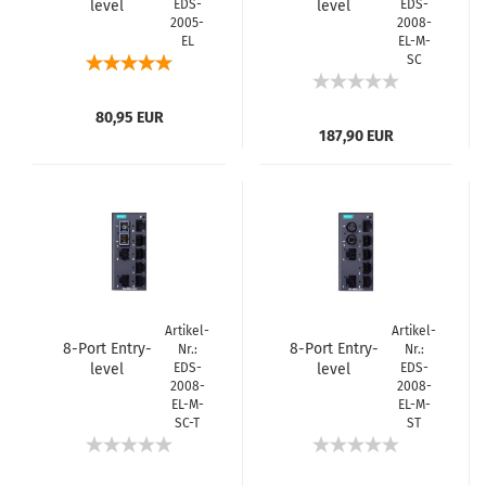
level
EDS-
level
EDS-
2005-
2008-
Unmanaged
Unmanaged
EL
EL-M-
Switch, 5 Fast TP
Switch, 7 Fast TP
SC
ports, -10 to
ports, 1 multi-
60°C
mode port, SC, -1
80,95 EUR
187,90 EUR
Artikel-
Artikel-
8-Port Entry-
8-Port Entry-
Nr.:
Nr.:
level
EDS-
level
EDS-
2008-
2008-
Unmanaged
Unmanaged
EL-M-
EL-M-
Switch, 7 Fast TP
Switch, 7 Fast TP
SC-T
ST
ports, 1 multi-
ports, 1 multi-
mode port, SC,
mode port, ST, -1
-4