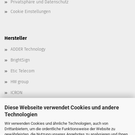
Privatsphäre und Datenschutz
Cookie Einstellungen
Hersteller
ADDER Technology
BrightSign
Etic Telecom
HW group
ICRON
Kyland
Diese Webseite verwendet Cookies und andere
Technologien
Moxa
Wir verwenden Cookies und ähnliche Technologien, auch von
Robustel
Drittanbietern, um die ordentliche Funktionsweise der Website zu
gewährleisten, die Nutzung unseres Angebotes zu analysieren und Ihnen