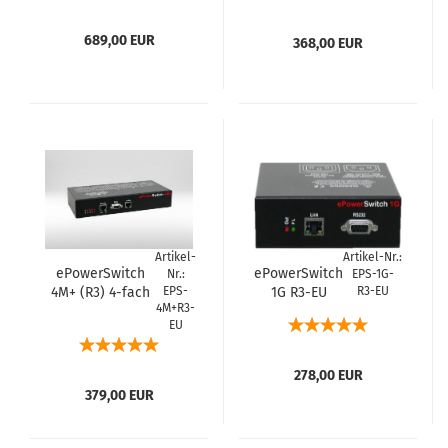
Ferne schaltbar
689,00 EUR
368,00 EUR
Artikel-
Artikel-Nr.:
ePowerSwitch
ePowerSwitch
Nr.:
EPS-1G-
4M+ (R3) 4-fach
EPS-
1G R3-EU
R3-EU
4M+R3-
Steckdosenleiste
EU
Master
278,00 EUR
379,00 EUR