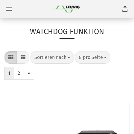
WATCHDOG FUNKTION
Sortieren nach
8 pro Seite
1
2
»