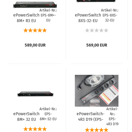
Artikel-Nr.:
Artikel-Nr.:
ePowerSwitch
ePowerSwitch
EPS-8M+-
EPS-8XS-
8M+ R3 EU
EU
8XS-32-EU
32-EU
Satellite
589,00 EUR
569,00 EUR
Artikel-Nr.:
Artikel-
ePowerSwitch
ePowerSwitch-
EPS-
Nr.:
8M+ 32 EU
8M+-32-EU
4R3 D19 (EPS-
EPS-
4R3 D19
Master
4+DE), 4 Ports
Schuko, aus der