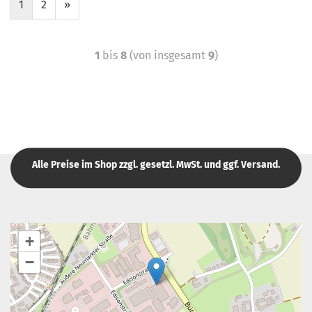
1
2
»
1
bis
8
(von insgesamt
9
)
Alle Preise im Shop zzgl. gesetzl. MwSt. und ggf. Versand.
+
−