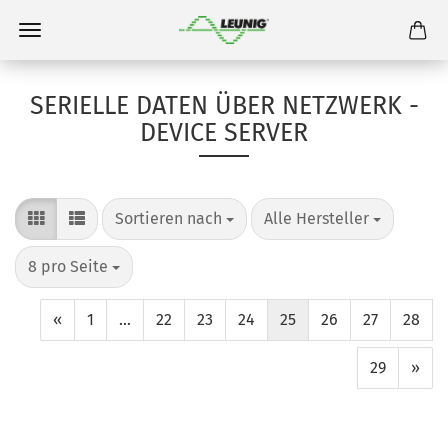
SERIELLE DATEN ÜBER NETZWERK -
DEVICE SERVER
Sortieren nach
Alle Hersteller
8 pro Seite
«
1
...
22
23
24
25
26
27
28
29
»