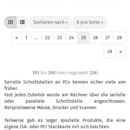
Sortieren nach
8 pro Seite
«
1
...
22
23
24
25
26
27
28
29
»
193
bis
200
(von insgesamt
226
)
Serielle Schnittstellen an PCs kennen sicher viele von
früher.
Fast jedes Zubehör wurde am Rechner über die serielle
oder parallele Schnittstelle angeschlossen.
Beispielsweise Mäuse, Drucker und Scanner.
Teilweise gab es sogar spezielle Produkte, die eine
eigene ISA- oder PCI Steckkarte mit sich brachten.