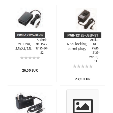
Artikel-
Artikel-
12V 1.25A,
Non-locking
Nr.: PWR-
Nr.:
5.5/2.1/7.5,
12125-DT-
barrel plug,
PWR-
S2
12125-
w/Nut,Desktop
12VDC 1.25A,
WPUSJP-
100-240VAC
S1
with USJP Plug,
0 to 40°C
26,50 EUR
23,50 EUR