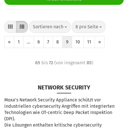
Sortieren nach
8 pro Seite
«
1
...
6
7
8
9
10
11
»
65
bis
72
(von insgesamt
85
)
NETWORK SECURITY
Moxa’s Network Security Appliance schützt vor
industriellen cybersecurity Angriffen mit integrierten
Technologien wie OT-centric Deep Packet Inspektion
(DPI).
Die Lösungen enthalten kritische cybersecurity