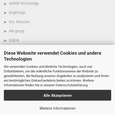
ADDER Technology
BrightSign
Etic Telecom
HW group
ICRON
Kyland
Diese Webseite verwendet Cookies und andere
Technologien
Moxa
Wir verwenden Cookies und ähnliche Technologien, auch von
Robustel
Drittanbietern, um die ordentliche Funktionsweise der Website zu
gewährleisten, die Nutzung unseres Angebotes zu analysieren und Ihnen
Delta
ein bestmögliches Einkaufserlebnis bieten zu können. Weitere
Informationen finden Sie in unserer
Datenschutzerklärung
.
Alle Akzeptieren
Aktuelle Themen
Weitere Informationen