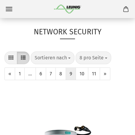
NETWORK SECURITY
Sortieren nach
8 pro Seite
«
1
...
6
7
8
9
10
11
»