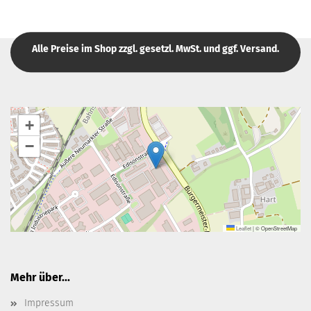
Alle Preise im Shop zzgl. gesetzl. MwSt. und ggf. Versand.
+
−
Leaflet
|
© OpenStreetMap
Mehr über...
Impressum