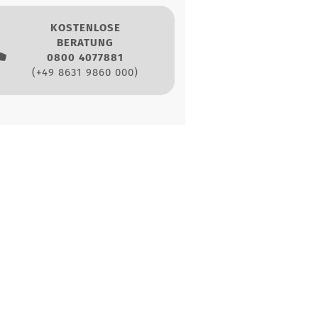
KOSTENLOSE
BERATUNG
0800 4077881
(+49 8631 9860 000)