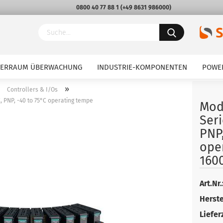
0800 40 77 88 1
(
+49 8631 986000
)
VERRAUM ÜBERWACHUNG
INDUSTRIE-KOMPONENTEN
POWE
»
»
Controllers & I/Os
C, PNP, -40 to 75°C operating tempe
Mod
Seri
PNP,
ope
160
Art.Nr.
Herste
Lieferz