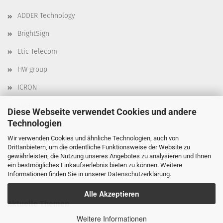
ADDER Technology
BrightSign
Etic Telecom
HW group
ICRON
Kyland
Diese Webseite verwendet Cookies und andere
Technologien
Moxa
Wir verwenden Cookies und ähnliche Technologien, auch von
Robustel
Drittanbietern, um die ordentliche Funktionsweise der Website zu
gewährleisten, die Nutzung unseres Angebotes zu analysieren und Ihnen
Delta
ein bestmögliches Einkaufserlebnis bieten zu können. Weitere
Informationen finden Sie in unserer
Datenschutzerklärung
.
Alle Akzeptieren
Aktuelle Themen
Weitere Informationen