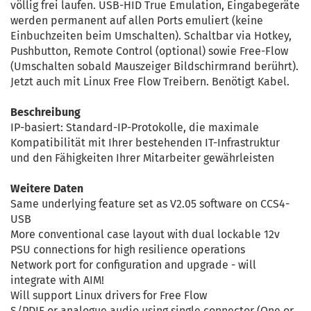
völlig frei laufen. USB-HID True Emulation, Eingabegeräte
werden permanent auf allen Ports emuliert (keine
Einbuchzeiten beim Umschalten). Schaltbar via Hotkey,
Pushbutton, Remote Control (optional) sowie Free-Flow
(Umschalten sobald Mauszeiger Bildschirmrand berührt).
Jetzt auch mit Linux Free Flow Treibern. Benötigt Kabel.
Beschreibung
IP-basiert: Standard-IP-Protokolle, die maximale
Kompatibilität mit Ihrer bestehenden IT-Infrastruktur
und den Fähigkeiten Ihrer Mitarbeiter gewährleisten
Weitere Daten
Same underlying feature set as V2.05 software on CCS4-
USB
More conventional case layout with dual lockable 12v
PSU connections for high resilience operations
Network port for configuration and upgrade - will
integrate with AIM!
Will support Linux drivers for Free Flow
S/PDIF or analogue audio using single connector (One or