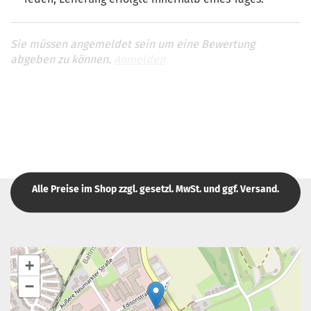
Sie müssen angemeldet sein um eine Bewertung
abgeben zu können.
Anmelden
Alle Preise im Shop zzgl. gesetzl. MwSt. und ggf. Versand.
+
−