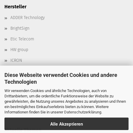
Hersteller
ADDER Technology
BrightSign
Etic Telecom
HW group
ICRON
Kyland
Diese Webseite verwendet Cookies und andere
Technologien
Moxa
Wir verwenden Cookies und ähnliche Technologien, auch von
Robustel
Drittanbietern, um die ordentliche Funktionsweise der Website zu
gewährleisten, die Nutzung unseres Angebotes zu analysieren und Ihnen
Delta
ein bestmögliches Einkaufserlebnis bieten zu können. Weitere
Informationen finden Sie in unserer
Datenschutzerklärung
.
Alle Akzeptieren
Aktuelle Themen