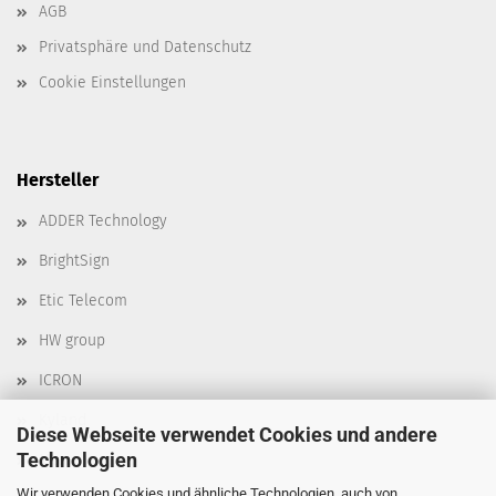
AGB
Privatsphäre und Datenschutz
Cookie Einstellungen
Hersteller
ADDER Technology
BrightSign
Etic Telecom
HW group
ICRON
Kyland
Diese Webseite verwendet Cookies und andere
Technologien
Moxa
Wir verwenden Cookies und ähnliche Technologien, auch von