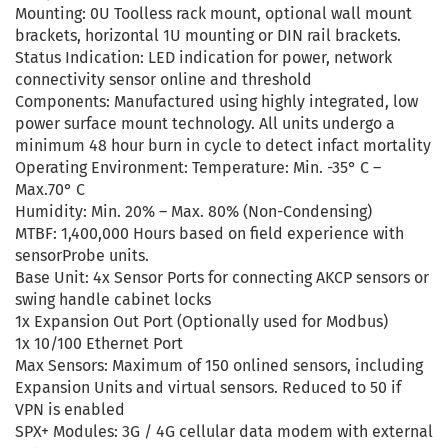
Mounting: 0U Toolless rack mount, optional wall mount
brackets, horizontal 1U mounting or DIN rail brackets.
Status Indication: LED indication for power, network
connectivity sensor online and threshold
Components: Manufactured using highly integrated, low
power surface mount technology. All units undergo a
minimum 48 hour burn in cycle to detect infact mortality
Operating Environment: Temperature: Min. -35° C –
Max.70° C
Humidity: Min. 20% – Max. 80% (Non-Condensing)
MTBF: 1,400,000 Hours based on field experience with
sensorProbe units.
Base Unit: 4x Sensor Ports for connecting AKCP sensors or
swing handle cabinet locks
1x Expansion Out Port (Optionally used for Modbus)
1x 10/100 Ethernet Port
Max Sensors: Maximum of 150 onlined sensors, including
Expansion Units and virtual sensors. Reduced to 50 if
VPN is enabled
SPX+ Modules: 3G / 4G cellular data modem with external