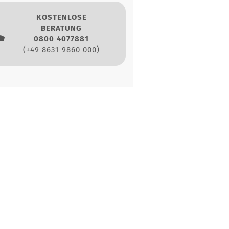
KOSTENLOSE
BERATUNG
0800 4077881
(+49 8631 9860 000)