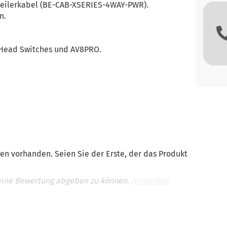
rteilerkabel (BE-CAB-XSERIES-4WAY-PWR).
n.
i Head Switches und AV8PRO.
en vorhanden. Seien Sie der Erste, der das Produkt
eine Bewertung abgeben zu können.
Anmelden