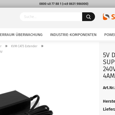
0800 40 77 88 1
(
+49 8631 986000
)
VERRAUM ÜBERWACHUNG
INDUSTRIE-KOMPONENTEN
POWE
»
»
r
KVM CAT5 Extender
0V
5V 
SUP
240
4AM
Art.Nr.
Herste
Lieferz