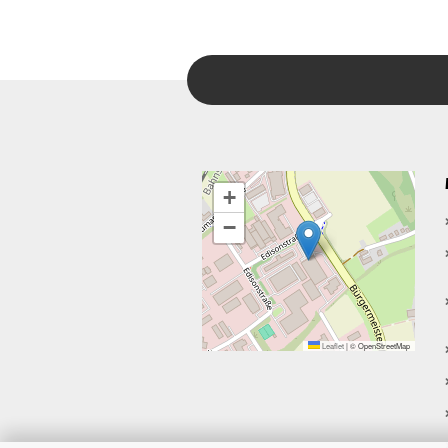
+
−
Leaflet
|
© OpenStreetMap