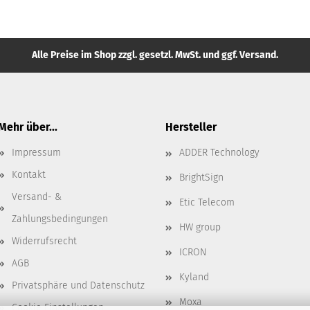
Alle Preise im Shop zzgl. gesetzl. MwSt. und ggf. Versand.
Mehr über...
Hersteller
Impressum
ADDER Technology
Kontakt
BrightSign
Versand- &
Etic Telecom
Zahlungsbedingungen
HW group
Widerrufsrecht
ICRON
AGB
Kyland
Privatsphäre und Datenschutz
Moxa
Cookie Einstellungen