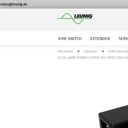
sales@leunig.de
KVM SWITCH
EXTENDER
SER
»
»
Startseite
Extender
KVM Extende
5V DC 4AMP POWER SUPPLY IEC INPUT 100-24