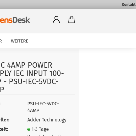
Kontakt
R
WEITERE
DC 4AMP POWER
PLY IEC INPUT 100-
V - PSU-IEC-5VDC-
P
:
PSU-IEC-5VDC-
4AMP
ller:
Adder Technology
eit:
1-3 Tage